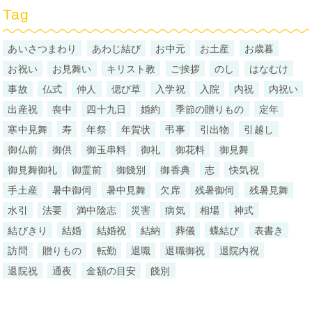
Tag
あいさつまわり
あわじ結び
お中元
お土産
お歳暮
お祝い
お見舞い
キリスト教
ご挨拶
のし
はなむけ
事故
仏式
仲人
偲び草
入学祝
入院
内祝
内祝い
出産祝
喪中
四十九日
婚約
季節の贈りもの
定年
寒中見舞
寿
年祭
年賀状
弔事
引出物
引越し
御仏前
御供
御玉串料
御礼
御花料
御見舞
御見舞御礼
御霊前
御餞別
御香典
志
快気祝
手土産
暑中御伺
暑中見舞
欠席
残暑御伺
残暑見舞
水引
法要
満中陰志
災害
病気
相場
神式
結びきり
結婚
結婚祝
結納
葬儀
蝶結び
表書き
訪問
贈りもの
転勤
退職
退職御祝
退院内祝
退院祝
通夜
金額の目安
餞別