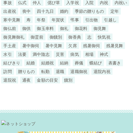
事故
仏式
仲人
偲び草
入学祝
入院
内祝
内祝い
出産祝
喪中
四十九日
婚約
季節の贈りもの
定年
寒中見舞
寿
年祭
年賀状
弔事
引出物
引越し
御仏前
御供
御玉串料
御礼
御花料
御見舞
御見舞御礼
御霊前
御餞別
御香典
志
快気祝
手土産
暑中御伺
暑中見舞
欠席
残暑御伺
残暑見舞
水引
法要
満中陰志
災害
病気
相場
神式
結びきり
結婚
結婚祝
結納
葬儀
蝶結び
表書き
訪問
贈りもの
転勤
退職
退職御祝
退院内祝
退院祝
通夜
金額の目安
餞別