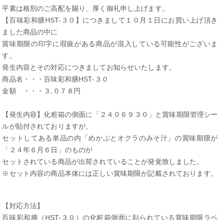
平素は格別のご高配を賜り、厚く御礼申し上げます。
【百味彩和膳HST-３０】につきまして１０月１日にお買い上げ頂き
ました商品の中に
賞味期限の印字に瑕疵がある商品が混入している可能性がございま
す。
発生内容とその対応につきましてお知らせいたします。
商品名・・・百味彩和膳HST-３０
金額 ・・・３,０７８円
【発生内容】化粧箱の側面に「２４０６９３０」と賞味期限管理シー
ルが貼付されておりますが、
セットしてある単品の内「めかぶとオクラのみそ汁」の賞味期限が
「２４年６月６日」のものが
セットされている商品が出荷されていることが発覚致しました。
※セット内容の商品本体には正しい賞味期限が記載されております。
【対応方法】
百味彩和膳（HST-３０）の化粧箱側面に貼られている賞味期限ラベ