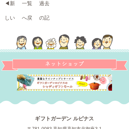
◀︎
新
一覧
過去
しい
へ戻
の記
記事
る
事へ
へ
▶
ギフトガーデン ルピナス
〒781-0083 高知県高知市北御座3-1