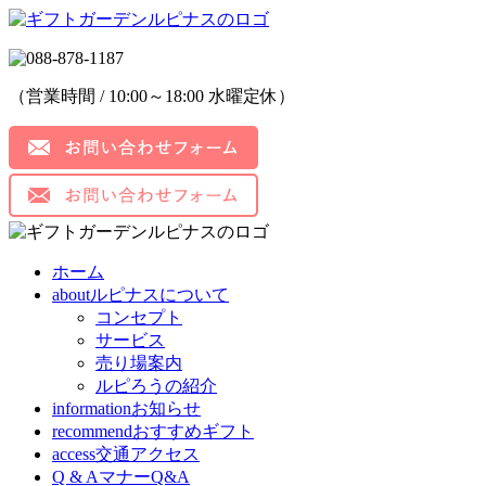
（営業時間 / 10:00～18:00 水曜定休）
ホーム
about
ルピナスについて
コンセプト
サービス
売り場案内
ルピろうの紹介
information
お知らせ
recommend
おすすめギフト
access
交通アクセス
Q & A
マナーQ&A