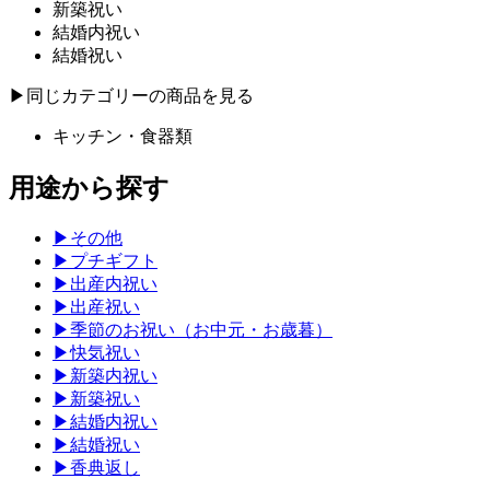
新築祝い
結婚内祝い
結婚祝い
▶︎
同じカテゴリーの商品を見る
キッチン・食器類
用途から探す
▶
その他
▶
プチギフト
▶
出産内祝い
▶
出産祝い
▶
季節のお祝い（お中元・お歳暮）
▶
快気祝い
▶
新築内祝い
▶
新築祝い
▶
結婚内祝い
▶
結婚祝い
▶
香典返し