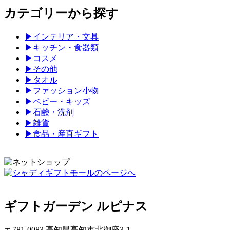
カテゴリーから探す
▶
インテリア・文具
▶
キッチン・食器類
▶
コスメ
▶
その他
▶
タオル
▶
ファッション小物
▶
ベビー・キッズ
▶
石鹸・洗剤
▶
雑貨
▶
食品・産直ギフト
ギフトガーデン ルピナス
〒781-0083 高知県高知市北御座3-1