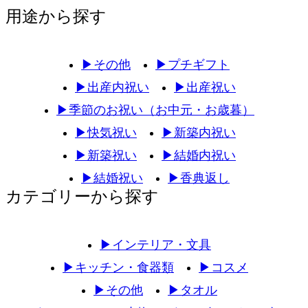
用途から探す
▶
その他
▶
プチギフト
▶
出産内祝い
▶
出産祝い
▶
季節のお祝い（お中元・お歳暮）
▶
快気祝い
▶
新築内祝い
▶
新築祝い
▶
結婚内祝い
▶
結婚祝い
▶
香典返し
カテゴリーから探す
▶
インテリア・文具
▶
キッチン・食器類
▶
コスメ
▶
その他
▶
タオル