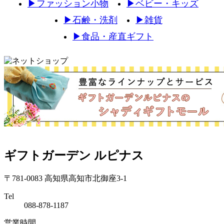
▶
ファッション小物
▶
ベビー・キッズ
▶
石鹸・洗剤
▶
雑貨
▶
食品・産直ギフト
ギフトガーデン ルピナス
〒781-0083 高知県高知市北御座3-1
Tel
088-878-1187
営業時間