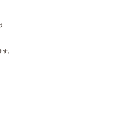
は
。
ます。